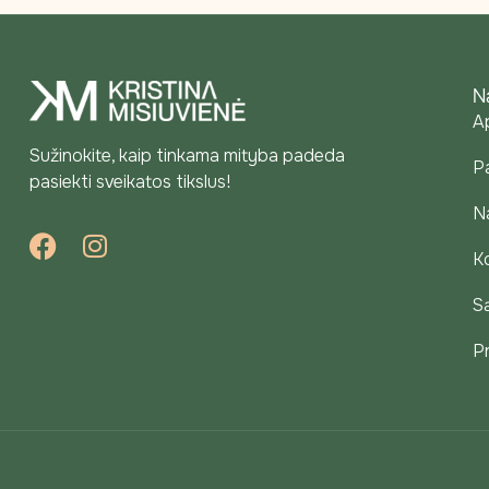
N
A
Sužinokite, kaip tinkama mityba padeda
P
pasiekti sveikatos tikslus!
N
K
Są
P