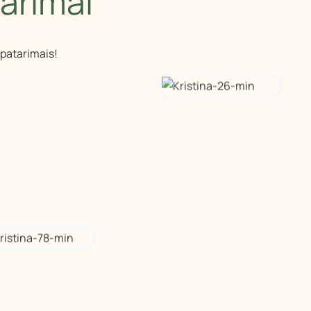
tarimai
 patarimais!