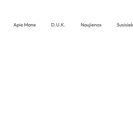
Apie Mane
D.U.K.
Naujienos
Susisie
Cart
Pradžia
>
Cart