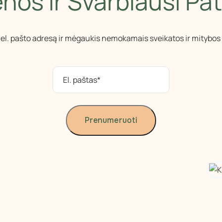
nos Ir Svarbiausi Pa
 el. pašto adresą ir mėgaukis nemokamais sveikatos ir mitybos