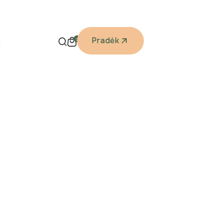
Pradėk
k
0