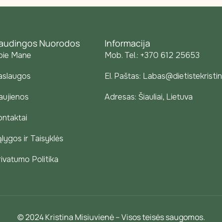
audingos Nuorodos
Informacija
pie Mane
Mob. Tel.: +370 612 25653
aslaugos
El. Paštas: Labas@dietistekristin
aujienos
Adresas: Šiauliai, Lietuva
ontaktai
lygos ir Taisyklės
rivatumo Politika
© 2024 Kristina Misiuvienė – Visos teisės saugomos.